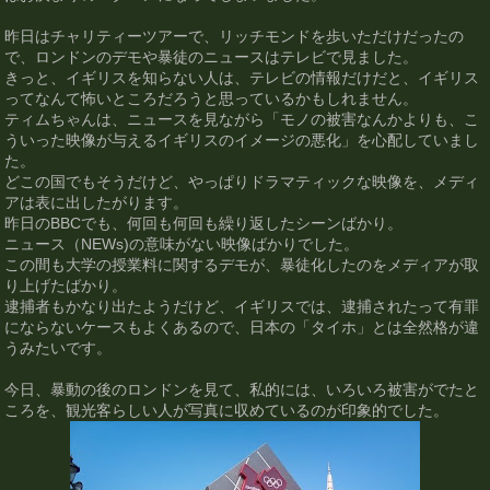
昨日はチャリティーツアーで、リッチモンドを歩いただけだったの
で、ロンドンのデモや暴徒のニュースはテレビで見ました。
きっと、イギリスを知らない人は、テレビの情報だけだと、イギリス
ってなんて怖いところだろうと思っているかもしれません。
ティムちゃんは、ニュースを見ながら「モノの被害なんかよりも、こ
ういった映像が与えるイギリスのイメージの悪化」を心配していまし
た。
どこの国でもそうだけど、やっぱりドラマティックな映像を、メディ
アは表に出したがります。
昨日のBBCでも、何回も何回も繰り返したシーンばかり。
ニュース（NEWs)の意味がない映像ばかりでした。
この間も大学の授業料に関するデモが、暴徒化したのをメディアが取
り上げたばかり。
逮捕者もかなり出たようだけど、イギリスでは、逮捕されたって有罪
にならないケースもよくあるので、日本の「タイホ」とは全然格が違
うみたいです。
今日、暴動の後のロンドンを見て、私的には、いろいろ被害がでたと
ころを、観光客らしい人が写真に収めているのが印象的でした。