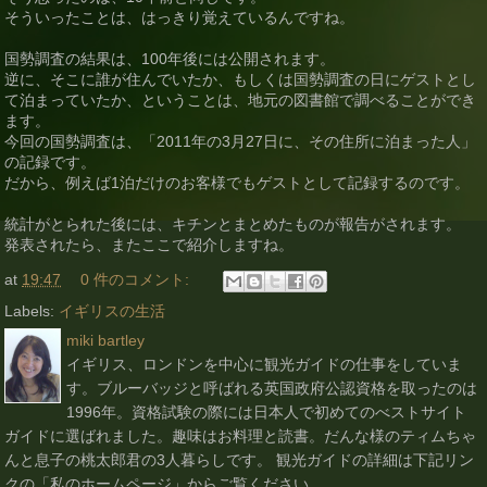
そういったことは、はっきり覚えているんですね。
国勢調査の結果は、100年後には公開されます。
逆に、そこに誰が住んでいたか、もしくは国勢調査の日にゲストとし
て泊まっていたか、ということは、地元の図書館で調べることができ
ます。
今回の国勢調査は、「2011年の3月27日に、その住所に泊まった人」
の記録です。
だから、例えば1泊だけのお客様でもゲストとして記録するのです。
統計がとられた後には、キチンとまとめたものが報告がされます。
発表されたら、またここで紹介しますね。
at
19:47
0 件のコメント:
Labels:
イギリスの生活
miki bartley
イギリス、ロンドンを中心に観光ガイドの仕事をしていま
す。ブルーバッジと呼ばれる英国政府公認資格を取ったのは
1996年。資格試験の際には日本人で初めてのべストサイト
ガイドに選ばれました。趣味はお料理と読書。だんな様のティムちゃ
んと息子の桃太郎君の3人暮らしです。 観光ガイドの詳細は下記リン
クの「私のホームページ」からご覧ください。