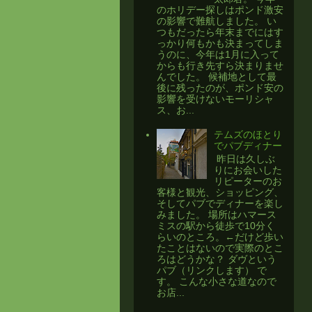
のホリデー探しはポンド激安
の影響で難航しました。 い
つもだったら年末までにはす
っかり何もかも決まってしま
うのに、今年は1月に入って
からも行き先すら決まりませ
んでした。 候補地として最
後に残ったのが、ポンド安の
影響を受けないモーリシャ
ス、お...
テムズのほとり
でパブディナー
​ 昨日は久しぶ
りにお会いした
リピーターのお
客様と観光、ショッピング、
そしてパブでディナーを楽し
みました。 場所はハマース
ミスの駅から徒歩で10分く
らいのところ。←だけど歩い
たことはないので実際のとこ
ろはどうかな？ ダヴという
パブ（リンクします） で
す。 こんな小さな道なので
お店...