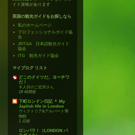
イド資格があります
英国の観光ガイドをお探しなら
私のホームページ
プロフェッショナルガイド協
会
JRTGA 日本語観光ガイド
協会
ITG 観光ガイド協会
マイブログ リスト
どこのドイツだ。ヨーチワ
だ！
８人目のご近所さん
18 時間前
下町ロンドン日記 ＊ My
Japlish life in London
ヴィクトリア&アルバート博
物館
1 日前
ロンパラ！（LONDON パ