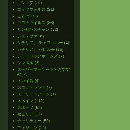
ゴシップ
(10)
コッツウォルズ
(21)
ことば
(38)
コロナウイルス
(86)
サンセバスチャン
(32)
ジェノヴァ
(8)
シチリア、 チェファルー
(4)
シチリア、 パレルモ
(26)
シャーロックホームズ
(2)
シンボル
(2)
スーパーマーケットのおすす
め
(2)
スカイ島
(9)
スコットランド
(7)
ストリートアート
(1)
スペイン
(112)
スポーツ
(63)
セビリア
(12)
チャリティー
(50)
ディジョン
(14)