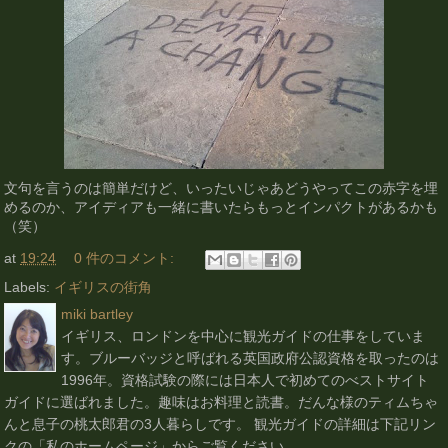
文句を言うのは簡単だけど、いったいじゃあどうやってこの赤字を埋
めるのか、アイディアも一緒に書いたらもっとインパクトがあるかも
（笑）
at
19:24
0 件のコメント:
Labels:
イギリスの街角
miki bartley
イギリス、ロンドンを中心に観光ガイドの仕事をしていま
す。ブルーバッジと呼ばれる英国政府公認資格を取ったのは
1996年。資格試験の際には日本人で初めてのべストサイト
ガイドに選ばれました。趣味はお料理と読書。だんな様のティムちゃ
んと息子の桃太郎君の3人暮らしです。 観光ガイドの詳細は下記リン
クの「私のホームページ」からご覧ください。