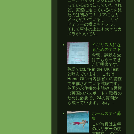
ュースでマッピングの車が走
っているのは知っていたけれ
ど、実際に走っているのを見
たのは初めて！ リアにもカ
メラが付いているし、 サイ
ドミラーの横にもカメラ。
そして車体の上にも大きなカ
メラがついて3...
イギリス人にな
るためのテスト
今朝、試験を受
けてもらってき
た証明書です。
英語ではLife in the UK Test
と呼んでいます。 これは
Home Office(内務省）の管轄
で主催されている試験です。
英国の永住権の申請や市民権
（英国のパスポート）取得の
ために必要で、24の質問か
ら成っています。 私は...
ホームステイ募
集
この写真は去年
のホリデーの桃
太郎君。 今年