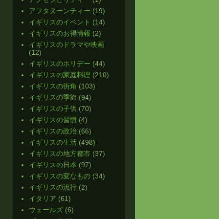
アフタヌーンティー
(19)
イギリスのイベント
(14)
イギリスのお得情報
(2)
イギリスのドラマや映画
(12)
イギリスのホリデー
(44)
イギリスの家庭料理
(210)
イギリスの街角
(103)
イギリスの季節
(94)
イギリスの子供
(70)
イギリスの習慣
(4)
イギリスの政治
(66)
イギリスの生活
(498)
イギリスの地方都市
(37)
イギリスの日本
(97)
イギリスの変なもの
(34)
イギリスの流行
(2)
イタリア
(61)
ウェールズ
(6)