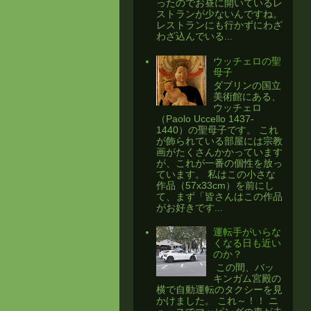
ったのでお昼に開いているレ
ストランが少ないんですね。
レストランにも行かずにわざ
わざ込んでいる...
ウッチェロの聖
母子
ダブリンの国立
美術館にある、
ウッチェロ
（Paolo Uccello 1437-
1440）の聖母子です。 これ
が飾られている部屋には宗教
画がたくさんかかっています
が、これが一番の個性を放っ
ています。 私はこの小さな
作品（57x33cm）を前にし
て、まず「皆さんはこの作品
がお好きです...
運転手がいらな
くなる日も近い
のか？
​ この間、バッ
キンガム宮殿の
横で自動運転のタクシーを見
かけました。 これ～！！ ニ