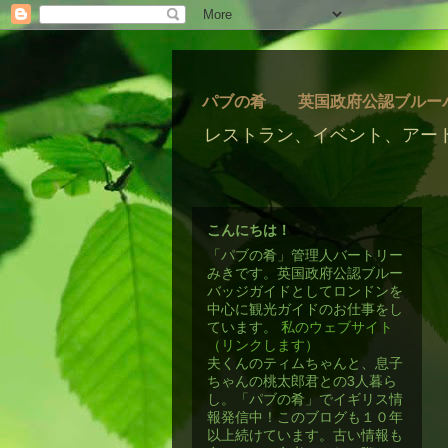
パブの肴 英国政府公認ブルー
レストラン、イベント、アー
こんにちは！
「パブの肴」管理人バートリー
みきです。英国政府公認ブルー
バッジガイドとしてロンドンを
中心に観光ガイドのお仕事をし
ています。
私のウェブサイト
（リンクします）
夫くんのティムちゃんと、息子
ちゃんの桃太郎君との3人暮ら
し。「パブの肴」でイギリス情
報発信中！このブログも１０年
以上続けています。古い情報も