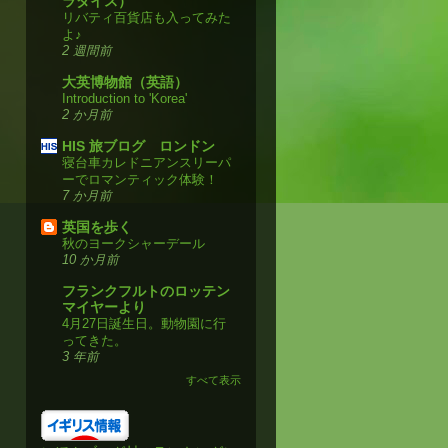
ラダイス）
リバティ百貨店も入ってみた
よ♪
2 週間前
大英博物館（英語）
Introduction to 'Korea'
2 か月前
HIS 旅ブログ ロンドン
寝台車カレドニアンスリーパ
ーでロマンティック体験！
7 か月前
英国を歩く
秋のヨークシャーデール
10 か月前
フランクフルトのロッテン
マイヤーより
4月27日誕生日。動物園に行
ってきた。
3 年前
すべて表示