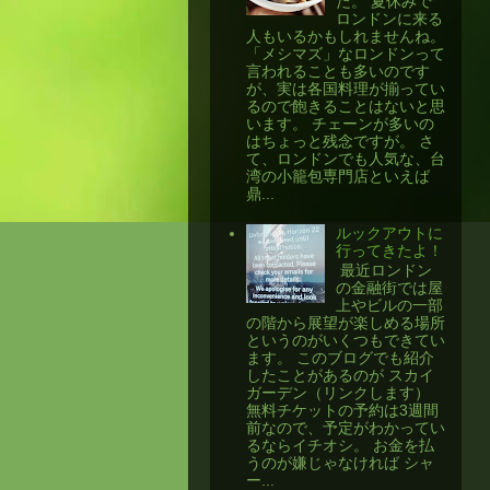
た。 夏休みで
ロンドンに来る
人もいるかもしれませんね。
「メシマズ」なロンドンって
言われることも多いのです
が、実は各国料理が揃ってい
るので飽きることはないと思
います。 チェーンが多いの
はちょっと残念ですが。 さ
て、ロンドンでも人気な、台
湾の小籠包専門店といえば
鼎...
ルックアウトに
行ってきたよ！
​ 最近ロンドン
の金融街では屋
上やビルの一部
の階から展望が楽しめる場所
というのがいくつもできてい
ます。 このブログでも紹介
したことがあるのが スカイ
ガーデン（リンクします）
無料チケットの予約は3週間
前なので、予定がわかってい
るならイチオシ。 お金を払
うのが嫌じゃなければ シャ
ー...