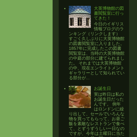
大英博物館の図
書閲覧室に行っ
てきた！
今日のイギリス
情報ブログのラ
ンキング（リンクします）
すごく久しぶりに大英博物館
の図書閲覧室に入りました。
1857年に完成したこの図書
閲覧室は、当時の大英博物館
の中庭の部分に建てられまし
た。 それまでは大英博物館
の中、現在エンライトメント
ギャラリーとして知られてい
る部分が...
お誕生日
実は昨日は私の
お誕生日だった
んです。 例年
はロンドンに繰
り出して、セールでいろんな
物を買ってもらって、お昼ご
飯を素敵なレストランで食べ
て、とずうずうしい一日なの
ですが、今年は土曜日に当た