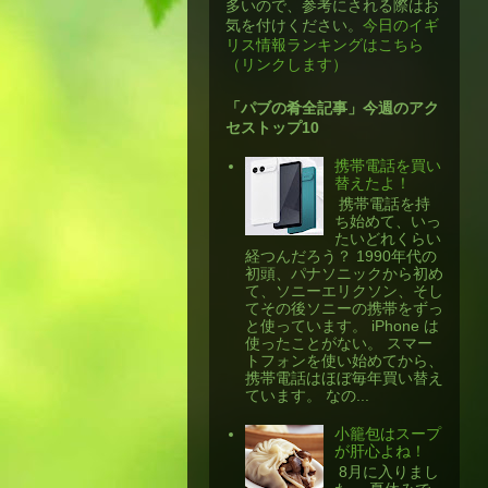
多いので、参考にされる際はお
気を付けください。
今日のイギ
リス情報ランキングはこちら
（リンクします）
「パブの肴全記事」今週のアク
セストップ10
携帯電話を買い
替えたよ！
​ 携帯電話を持
ち始めて、いっ
たいどれくらい
経つんだろう？ 1990年代の
初頭、パナソニックから初め
て、ソニーエリクソン、そし
てその後ソニーの携帯をずっ
と使っています。 iPhone は
使ったことがない。 スマー
トフォンを使い始めてから、
携帯電話はほぼ毎年買い替え
ています。 なの...
小籠包はスープ
が肝心よね！
​ 8月に入りまし